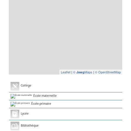
Leaflet
|
©
Maps
|
© OpenStreetMap
Jawg
Collège
École maternelle
École primaire
Lycée
Bibliothèque