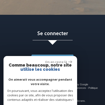
se connecter
Espace propriétaire
On en reste là
Comme beaucoup, notre site
utilise les cookies
On aimerait vous accompagner pendant
votre visite.
© 2026 | Tous droits réservés | Traduction powered by Google
Plan du site
-
Mentions légales
-
Liens
-
Admin
-
Toutes nos annonces
-
Politique
En poursuivant, vous acceptez l'utilisation des
RGPD
cookies par ce site, afin de vous proposer des
Site internet compatible multi-supports,
contenus adaptés et réaliser des statistiques !
un seul site adaptable à tous les types d'écrans.