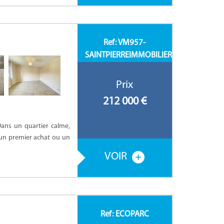
Ref: VM957-
SAINTPIERREIMMOBILIER
Prix
212 000
€
ans un quartier calme,
 un premier achat ou un
VOIR
Ref: ECOPARC