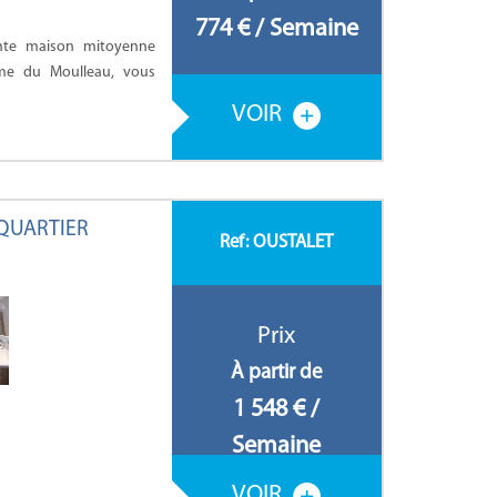
774 € / Semaine
ante maison mitoyenne
lme du Moulleau, vous
VOIR
QUARTIER
Ref: OUSTALET
Prix
À partir de
1 548 € /
Semaine
VOIR