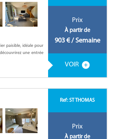
Prix
À partir de
903 € / Semaine
er paisible, idéale pour
 découvrirez une entrée
VOIR
Ref: ST THOMAS
Prix
À partir de