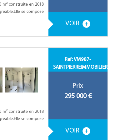
0 m² construite en 2018
gréable.Elle se compose
VOIR
E
Ref: VM987-
SAINTPIERREIMMOBILIER
Prix
295 000
€
0 m² construite en 2018
gréable.Elle se compose
VOIR