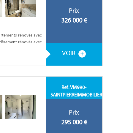
Prix
326 000
€
partements rénovés avec
ntièrement rénovés avec
VOIR
E
Ref: VM990-
SAINTPIERREIMMOBILIER
Prix
295 000
€